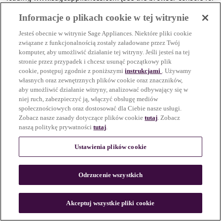
more information)
.
Informacje o plikach cookie w tej witrynie
Jesteś obecnie w witrynie Sage Appliances. Niektóre pliki cookie
związane z funkcjonalnością zostały załadowane przez Twój
komputer, aby umożliwić działanie tej witryny. Jeśli jesteś na tej
stronie przez przypadek i chcesz usunąć początkowy plik
cookie, postępuj zgodnie z poniższymi
instrukcjami
. Używamy
własnych oraz zewnętrznych plików cookie oraz znaczników,
aby umożliwić działanie witryny, analizować odbywający się w
niej ruch, zabezpieczyć ją, włączyć obsługę mediów
społecznościowych oraz dostosować dla Ciebie nasze usługi.
Zobacz nasze zasady dotyczące plików cookie
tutaj
. Zobacz
naszą politykę prywatności
tutaj
.
Ustawienia plików cookie
Odrzucenie wszystkich
c
o
u
Akceptuj wszystkie pliki cookie
n