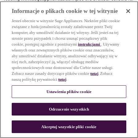
more information)
.
Informacje o plikach cookie w tej witrynie
Jesteś obecnie w witrynie Sage Appliances. Niektóre pliki cookie
związane z funkcjonalnością zostały załadowane przez Twój
komputer, aby umożliwić działanie tej witryny. Jeśli jesteś na tej
stronie przez przypadek i chcesz usunąć początkowy plik
cookie, postępuj zgodnie z poniższymi
instrukcjami
. Używamy
własnych oraz zewnętrznych plików cookie oraz znaczników,
aby umożliwić działanie witryny, analizować odbywający się w
niej ruch, zabezpieczyć ją, włączyć obsługę mediów
społecznościowych oraz dostosować dla Ciebie nasze usługi.
Zobacz nasze zasady dotyczące plików cookie
tutaj
. Zobacz
naszą politykę prywatności
tutaj
.
Ustawienia plików cookie
Odrzucenie wszystkich
c
o
u
Akceptuj wszystkie pliki cookie
n