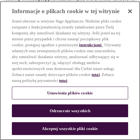
more information)
.
Informacje o plikach cookie w tej witrynie
Jesteś obecnie w witrynie Sage Appliances. Niektóre pliki cookie
związane z funkcjonalnością zostały załadowane przez Twój
komputer, aby umożliwić działanie tej witryny. Jeśli jesteś na tej
stronie przez przypadek i chcesz usunąć początkowy plik
cookie, postępuj zgodnie z poniższymi
instrukcjami
. Używamy
własnych oraz zewnętrznych plików cookie oraz znaczników,
aby umożliwić działanie witryny, analizować odbywający się w
niej ruch, zabezpieczyć ją, włączyć obsługę mediów
społecznościowych oraz dostosować dla Ciebie nasze usługi.
Zobacz nasze zasady dotyczące plików cookie
tutaj
. Zobacz
naszą politykę prywatności
tutaj
.
Ustawienia plików cookie
Odrzucenie wszystkich
c
o
u
Akceptuj wszystkie pliki cookie
n