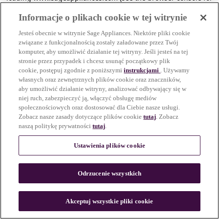
more information)
.
Informacje o plikach cookie w tej witrynie
Jesteś obecnie w witrynie Sage Appliances. Niektóre pliki cookie
związane z funkcjonalnością zostały załadowane przez Twój
komputer, aby umożliwić działanie tej witryny. Jeśli jesteś na tej
stronie przez przypadek i chcesz usunąć początkowy plik
cookie, postępuj zgodnie z poniższymi
instrukcjami
. Używamy
własnych oraz zewnętrznych plików cookie oraz znaczników,
aby umożliwić działanie witryny, analizować odbywający się w
niej ruch, zabezpieczyć ją, włączyć obsługę mediów
społecznościowych oraz dostosować dla Ciebie nasze usługi.
Zobacz nasze zasady dotyczące plików cookie
tutaj
. Zobacz
naszą politykę prywatności
tutaj
.
Ustawienia plików cookie
Odrzucenie wszystkich
c
o
u
Akceptuj wszystkie pliki cookie
n