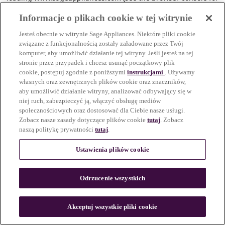
more information)
.
Informacje o plikach cookie w tej witrynie
Jesteś obecnie w witrynie Sage Appliances. Niektóre pliki cookie
związane z funkcjonalnością zostały załadowane przez Twój
komputer, aby umożliwić działanie tej witryny. Jeśli jesteś na tej
stronie przez przypadek i chcesz usunąć początkowy plik
cookie, postępuj zgodnie z poniższymi
instrukcjami
. Używamy
własnych oraz zewnętrznych plików cookie oraz znaczników,
aby umożliwić działanie witryny, analizować odbywający się w
niej ruch, zabezpieczyć ją, włączyć obsługę mediów
społecznościowych oraz dostosować dla Ciebie nasze usługi.
Zobacz nasze zasady dotyczące plików cookie
tutaj
. Zobacz
naszą politykę prywatności
tutaj
.
Ustawienia plików cookie
Odrzucenie wszystkich
c
o
u
Akceptuj wszystkie pliki cookie
n