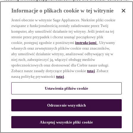
more information)
.
Informacje o plikach cookie w tej witrynie
Jesteś obecnie w witrynie Sage Appliances. Niektóre pliki cookie
związane z funkcjonalnością zostały załadowane przez Twój
komputer, aby umożliwić działanie tej witryny. Jeśli jesteś na tej
stronie przez przypadek i chcesz usunąć początkowy plik
cookie, postępuj zgodnie z poniższymi
instrukcjami
. Używamy
własnych oraz zewnętrznych plików cookie oraz znaczników,
aby umożliwić działanie witryny, analizować odbywający się w
niej ruch, zabezpieczyć ją, włączyć obsługę mediów
społecznościowych oraz dostosować dla Ciebie nasze usługi.
Zobacz nasze zasady dotyczące plików cookie
tutaj
. Zobacz
naszą politykę prywatności
tutaj
.
Ustawienia plików cookie
Odrzucenie wszystkich
c
o
u
Akceptuj wszystkie pliki cookie
n