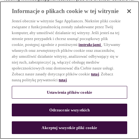
more information)
.
Informacje o plikach cookie w tej witrynie
Jesteś obecnie w witrynie Sage Appliances. Niektóre pliki cookie
związane z funkcjonalnością zostały załadowane przez Twój
komputer, aby umożliwić działanie tej witryny. Jeśli jesteś na tej
stronie przez przypadek i chcesz usunąć początkowy plik
cookie, postępuj zgodnie z poniższymi
instrukcjami
. Używamy
własnych oraz zewnętrznych plików cookie oraz znaczników,
aby umożliwić działanie witryny, analizować odbywający się w
niej ruch, zabezpieczyć ją, włączyć obsługę mediów
społecznościowych oraz dostosować dla Ciebie nasze usługi.
Zobacz nasze zasady dotyczące plików cookie
tutaj
. Zobacz
naszą politykę prywatności
tutaj
.
Ustawienia plików cookie
Odrzucenie wszystkich
c
o
u
Akceptuj wszystkie pliki cookie
n