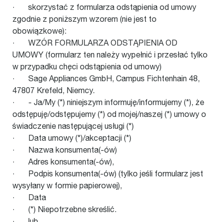
· skorzystać z formularza odstąpienia od umowy
zgodnie z poniższym wzorem (nie jest to
obowiązkowe):
· WZÓR FORMULARZA ODSTĄPIENIA OD
UMOWY (formularz ten należy wypełnić i przesłać tylko
w przypadku chęci odstąpienia od umowy)
· Sage Appliances GmbH, Campus Fichtenhain 48,
47807 Krefeld, Niemcy.
· - Ja/My (*) niniejszym informuję/informujemy (*), że
odstępuję/odstępujemy (*) od mojej/naszej (*) umowy o
świadczenie następującej usługi (*)
· Data umowy (*)/akceptacji (*)
· Nazwa konsumenta(-ów)
· Adres konsumenta(-ów),
· Podpis konsumenta(-ów) (tylko jeśli formularz jest
wysyłany w formie papierowej),
· Data
· (*) Niepotrzebne skreślić.
· lub