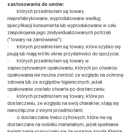
zastosowania do umów:
· których przedmiotem są towary
nieprefabrykowane, wyprodukowane według
specyfikacji konsumenta lub wyprodukowane w celu
zaspokojenia jego zindywidualizowanych potrzeb
("towary na zamówienie");
· których przedmiotem są towary, które szybko się
psują lub mają krótki okres przydatności do spożycia;
· których przedmiotem są towary w
zapieczętowanym opakowaniu, których po otwarciu
opakowania nie można zwrócić ze względu na ochronę
zdrowia lub ze względów higienicznych, jeżeli
opakowanie zostało otwarte po dostarczeniu;
· których przedmiotem są towary, które po
dostarczeniu, ze względu na swój charakter, stają się
nierozłączne z innymi przedmiotami;
· o dostarczanie treści cyfrowych, które nie są
dostarczane na nośniku materialnym, jeżeli spełnianie
świadczenia rozpoczęło się za wyraźną zgodą Klienta