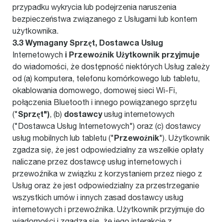
przypadku wykrycia lub podejrzenia naruszenia
bezpieczeństwa związanego z Usługami lub kontem
użytkownika.
3.3 Wymagany Sprzęt, Dostawca Usług
i Przewoźnik Użytkownik przyjmuje
Internetowych
do wiadomości, że dostępność niektórych Usług zależy
od (a) komputera, telefonu komórkowego lub tabletu,
okablowania domowego, domowej sieci Wi-Fi,
połączenia Bluetooth i innego powiązanego sprzętu
Sprzęt")
dostawcy
("
, (b)
usług internetowych
("Dostawca Usług Internetowych") oraz (c) dostawcy
Przewoźnik
usług mobilnych lub tabletu ("
"). Użytkownik
zgadza się, że jest odpowiedzialny za wszelkie opłaty
naliczane przez dostawcę usług internetowych i
przewoźnika w związku z korzystaniem przez niego z
Usług oraz że jest odpowiedzialny za przestrzeganie
wszystkich umów i innych zasad dostawcy usług
internetowych i przewoźnika. Użytkownik przyjmuje do
wiadomości i zgadza się, że jego interakcje z