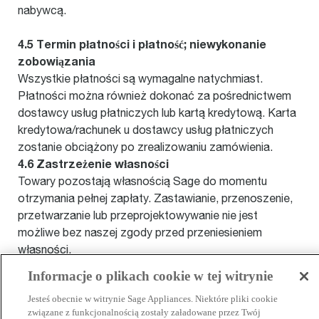
nabywcą.
4.5 Termin płatności i płatność; niewykonanie
zobowiązania
Wszystkie płatności są wymagalne natychmiast.
Płatności można również dokonać za pośrednictwem
dostawcy usług płatniczych lub kartą kredytową. Karta
kredytowa/rachunek u dostawcy usług płatniczych
zostanie obciążony po zrealizowaniu zamówienia.
4.6 Zastrzeżenie własności
Towary pozostają własnością Sage do momentu
otrzymania pełnej zapłaty. Zastawianie, przenoszenie,
przetwarzanie lub przeprojektowywanie nie jest
możliwe bez naszej zgody przed przeniesieniem
własności.
Informacje o plikach cookie w tej witrynie
4.7 Zwroty i refundacje
Jesteś obecnie w witrynie Sage Appliances. Niektóre pliki cookie
W przypadku zwrotów i refundacji produktów
związane z funkcjonalnością zostały załadowane przez Twój
sklepie internetowym Sage
zakupionych w naszym