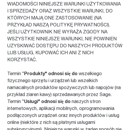
WIADOMOŚCI NINIEJSZE WARUNKI UŻYTKOWANIA
I SPRZEDAŻY ORAZ WSZYSTKIE WARUNKI, DO
KTÓRYCH MAJĄ ONE ZASTOSOWANIE (NA
PRZYKŁAD NASZĄ POLITYKĘ PRYWATNOŚCI).
JEŚLI UŻYTKOWNIK NIE WYRAŻA ZGODY NA
WSZYSTKIE NINIEJSZE WARUNKI, NIE POWINIEN
UZYSKIWAĆ DOSTĘPU DO NASZYCH PRODUKTÓW
LUB USŁUG, KUPOWAĆ ICH ANI Z NICH
KORZYSTAĆ.
Produkty" odnosi się do
Termin "
wszelkiego
fizycznego sprzętu i urządzeń lub wszelkich
namacalnych produktów spożywczych lub napojów (na
przykład ziaren kawy) sprzedawanych przez Sage.
Usługi" odnosi się do
Termin "
naszych stron
internetowych, aplikacji mobilnych, oprogramowania
podłączonych urządzeń oraz innych produktów i usług
online (niektóre z nich są płatnymi usługami
subskrypcyjnymi). Niniejsze warunki w żaden sposób nie