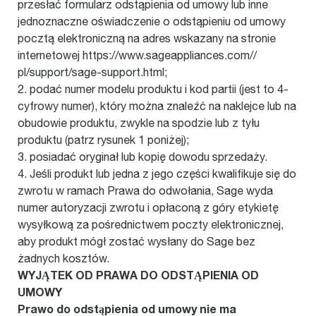
przesłać formularz odstąpienia od umowy lub inne
jednoznaczne oświadczenie o odstąpieniu od umowy
pocztą elektroniczną na adres wskazany na stronie
internetowej https://www.sageappliances.com//
pl/support/sage-support.html;
2. podać numer modelu produktu i kod partii (jest to 4-
cyfrowy numer), który można znaleźć na naklejce lub na
obudowie produktu, zwykle na spodzie lub z tyłu
produktu (patrz rysunek 1 poniżej);
3. posiadać oryginał lub kopię dowodu sprzedaży.
4. Jeśli produkt lub jedna z jego części kwalifikuje się do
zwrotu w ramach Prawa do odwołania, Sage wyda
numer autoryzacji zwrotu i opłaconą z góry etykietę
wysyłkową za pośrednictwem poczty elektronicznej,
aby produkt mógł zostać wysłany do Sage bez
żadnych kosztów.
WYJĄTEK OD PRAWA DO ODSTĄPIENIA OD
UMOWY
Prawo do odstąpienia od umowy nie ma