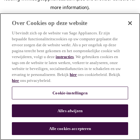
more information)
.
Over Cookies op deze website
U bevindt zich op de website van Sage Appliances. Er zijn
bepaalde functionaliteitscookies op uw computer geplaatst die
ervoor zorgen dat de website werkt. Als u per ongeluk op deze
pagina terecht bent gekomen en het oorspronkelijke cookie wilt
verwijderen, volgt u deze
instructies
. We gebruiken cookies en
tags om de website te laten werken, verkeer te analyseren, onze
website te beveiligen, socialmediafuncties in te schakelen en uw
ervaring te personaliseren. Bekijk
hier
ons cookiebeleid. Bekijk
hier
ons privacybeleid.
Cookie-instellingen
Alles afwijzen
c
o
u
Alle cookies accepteren
n