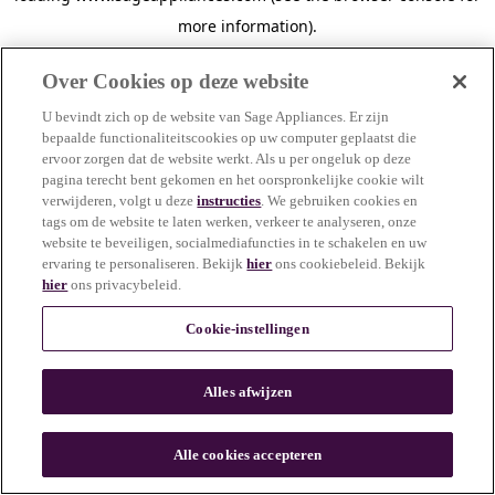
more information)
.
Over Cookies op deze website
U bevindt zich op de website van Sage Appliances. Er zijn
bepaalde functionaliteitscookies op uw computer geplaatst die
ervoor zorgen dat de website werkt. Als u per ongeluk op deze
pagina terecht bent gekomen en het oorspronkelijke cookie wilt
verwijderen, volgt u deze
instructies
. We gebruiken cookies en
tags om de website te laten werken, verkeer te analyseren, onze
website te beveiligen, socialmediafuncties in te schakelen en uw
ervaring te personaliseren. Bekijk
hier
ons cookiebeleid. Bekijk
hier
ons privacybeleid.
Cookie-instellingen
Alles afwijzen
c
o
u
Alle cookies accepteren
n