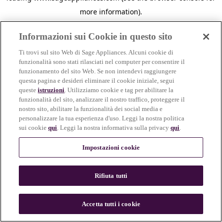
more information)
.
Informazioni sui Cookie in questo sito
Ti trovi sul sito Web di Sage Appliances. Alcuni cookie di
funzionalità sono stati rilasciati nel computer per consentire il
funzionamento del sito Web. Se non intendevi raggiungere
questa pagina e desideri eliminare il cookie iniziale, segui
queste
istruzioni
. Utilizziamo cookie e tag per abilitare la
funzionalità del sito, analizzare il nostro traffico, proteggere il
nostro sito, abilitare la funzionalità dei social media e
personalizzare la tua esperienza d'uso. Leggi la nostra politica
sui cookie
qui
. Leggi la nostra informativa sulla privacy
qui
.
Impostazioni cookie
Rifiuta tutti
c
o
u
Accetta tutti i cookie
n