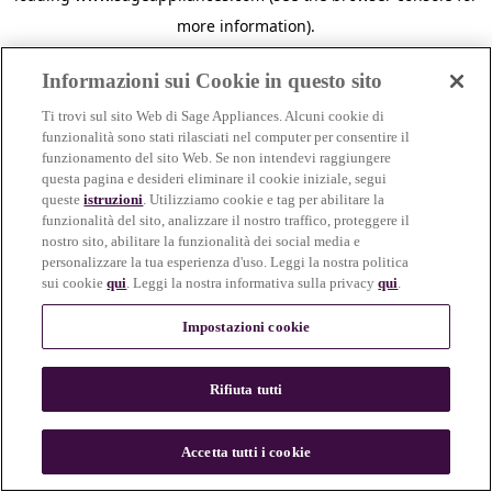
more information)
.
Informazioni sui Cookie in questo sito
Ti trovi sul sito Web di Sage Appliances. Alcuni cookie di
funzionalità sono stati rilasciati nel computer per consentire il
funzionamento del sito Web. Se non intendevi raggiungere
questa pagina e desideri eliminare il cookie iniziale, segui
queste
istruzioni
. Utilizziamo cookie e tag per abilitare la
funzionalità del sito, analizzare il nostro traffico, proteggere il
nostro sito, abilitare la funzionalità dei social media e
personalizzare la tua esperienza d'uso. Leggi la nostra politica
sui cookie
qui
. Leggi la nostra informativa sulla privacy
qui
.
Impostazioni cookie
Rifiuta tutti
c
o
u
Accetta tutti i cookie
n