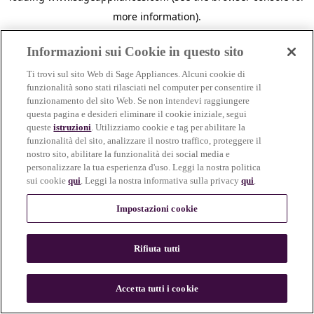
more information)
.
Informazioni sui Cookie in questo sito
Ti trovi sul sito Web di Sage Appliances. Alcuni cookie di
funzionalità sono stati rilasciati nel computer per consentire il
funzionamento del sito Web. Se non intendevi raggiungere
questa pagina e desideri eliminare il cookie iniziale, segui
queste
istruzioni
. Utilizziamo cookie e tag per abilitare la
funzionalità del sito, analizzare il nostro traffico, proteggere il
nostro sito, abilitare la funzionalità dei social media e
personalizzare la tua esperienza d'uso. Leggi la nostra politica
sui cookie
qui
. Leggi la nostra informativa sulla privacy
qui
.
Impostazioni cookie
Rifiuta tutti
c
o
u
Accetta tutti i cookie
n