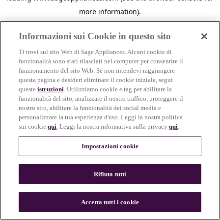
more information)
.
Informazioni sui Cookie in questo sito
Ti trovi sul sito Web di Sage Appliances. Alcuni cookie di
funzionalità sono stati rilasciati nel computer per consentire il
funzionamento del sito Web. Se non intendevi raggiungere
questa pagina e desideri eliminare il cookie iniziale, segui
queste
istruzioni
. Utilizziamo cookie e tag per abilitare la
funzionalità del sito, analizzare il nostro traffico, proteggere il
nostro sito, abilitare la funzionalità dei social media e
personalizzare la tua esperienza d'uso. Leggi la nostra politica
sui cookie
qui
. Leggi la nostra informativa sulla privacy
qui
.
Impostazioni cookie
Rifiuta tutti
c
o
u
Accetta tutti i cookie
n