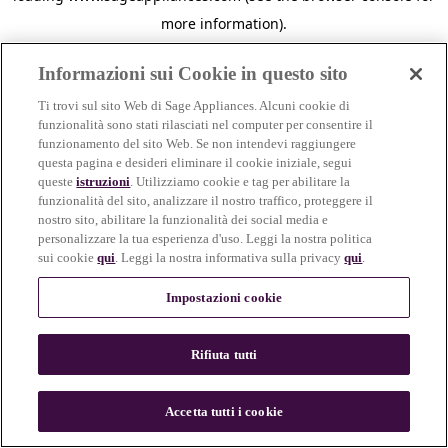
more information)
.
Informazioni sui Cookie in questo sito
Ti trovi sul sito Web di Sage Appliances. Alcuni cookie di
funzionalità sono stati rilasciati nel computer per consentire il
funzionamento del sito Web. Se non intendevi raggiungere
questa pagina e desideri eliminare il cookie iniziale, segui
queste
istruzioni
. Utilizziamo cookie e tag per abilitare la
funzionalità del sito, analizzare il nostro traffico, proteggere il
nostro sito, abilitare la funzionalità dei social media e
personalizzare la tua esperienza d'uso. Leggi la nostra politica
sui cookie
qui
. Leggi la nostra informativa sulla privacy
qui
.
Impostazioni cookie
Rifiuta tutti
c
o
u
Accetta tutti i cookie
n