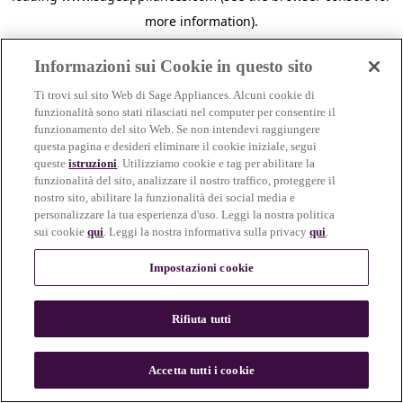
more information)
.
Informazioni sui Cookie in questo sito
Ti trovi sul sito Web di Sage Appliances. Alcuni cookie di
funzionalità sono stati rilasciati nel computer per consentire il
funzionamento del sito Web. Se non intendevi raggiungere
questa pagina e desideri eliminare il cookie iniziale, segui
queste
istruzioni
. Utilizziamo cookie e tag per abilitare la
funzionalità del sito, analizzare il nostro traffico, proteggere il
nostro sito, abilitare la funzionalità dei social media e
personalizzare la tua esperienza d'uso. Leggi la nostra politica
sui cookie
qui
. Leggi la nostra informativa sulla privacy
qui
.
Impostazioni cookie
Rifiuta tutti
c
o
u
Accetta tutti i cookie
n