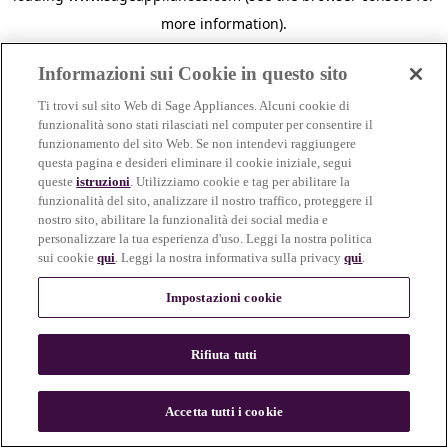
more information)
.
Informazioni sui Cookie in questo sito
Ti trovi sul sito Web di Sage Appliances. Alcuni cookie di
funzionalità sono stati rilasciati nel computer per consentire il
funzionamento del sito Web. Se non intendevi raggiungere
questa pagina e desideri eliminare il cookie iniziale, segui
queste
istruzioni
. Utilizziamo cookie e tag per abilitare la
funzionalità del sito, analizzare il nostro traffico, proteggere il
nostro sito, abilitare la funzionalità dei social media e
personalizzare la tua esperienza d'uso. Leggi la nostra politica
sui cookie
qui
. Leggi la nostra informativa sulla privacy
qui
.
Impostazioni cookie
Rifiuta tutti
c
o
u
Accetta tutti i cookie
n