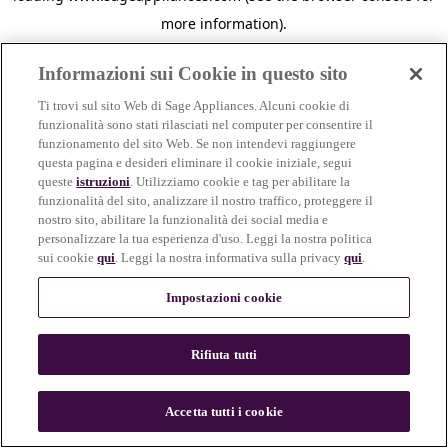
more information)
.
Informazioni sui Cookie in questo sito
Ti trovi sul sito Web di Sage Appliances. Alcuni cookie di
funzionalità sono stati rilasciati nel computer per consentire il
funzionamento del sito Web. Se non intendevi raggiungere
questa pagina e desideri eliminare il cookie iniziale, segui
queste
istruzioni
. Utilizziamo cookie e tag per abilitare la
funzionalità del sito, analizzare il nostro traffico, proteggere il
nostro sito, abilitare la funzionalità dei social media e
personalizzare la tua esperienza d'uso. Leggi la nostra politica
sui cookie
qui
. Leggi la nostra informativa sulla privacy
qui
.
Impostazioni cookie
Rifiuta tutti
c
o
u
Accetta tutti i cookie
n