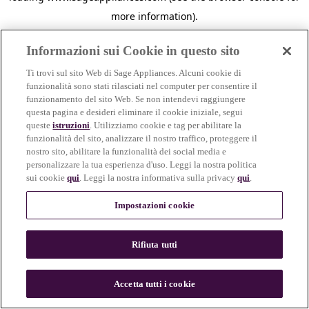
more information)
.
Informazioni sui Cookie in questo sito
Ti trovi sul sito Web di Sage Appliances. Alcuni cookie di
funzionalità sono stati rilasciati nel computer per consentire il
funzionamento del sito Web. Se non intendevi raggiungere
questa pagina e desideri eliminare il cookie iniziale, segui
queste
istruzioni
. Utilizziamo cookie e tag per abilitare la
funzionalità del sito, analizzare il nostro traffico, proteggere il
nostro sito, abilitare la funzionalità dei social media e
personalizzare la tua esperienza d'uso. Leggi la nostra politica
sui cookie
qui
. Leggi la nostra informativa sulla privacy
qui
.
Impostazioni cookie
Rifiuta tutti
c
o
u
Accetta tutti i cookie
n