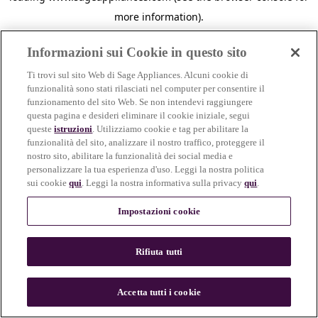
more information)
.
Informazioni sui Cookie in questo sito
Ti trovi sul sito Web di Sage Appliances. Alcuni cookie di
funzionalità sono stati rilasciati nel computer per consentire il
funzionamento del sito Web. Se non intendevi raggiungere
questa pagina e desideri eliminare il cookie iniziale, segui
queste
istruzioni
. Utilizziamo cookie e tag per abilitare la
funzionalità del sito, analizzare il nostro traffico, proteggere il
nostro sito, abilitare la funzionalità dei social media e
personalizzare la tua esperienza d'uso. Leggi la nostra politica
sui cookie
qui
. Leggi la nostra informativa sulla privacy
qui
.
Impostazioni cookie
Rifiuta tutti
c
o
u
Accetta tutti i cookie
n