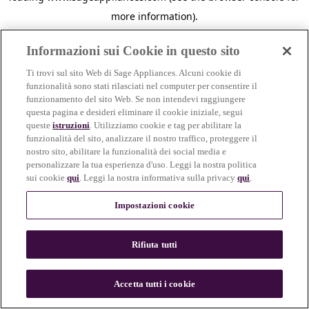
more information)
.
Informazioni sui Cookie in questo sito
Ti trovi sul sito Web di Sage Appliances. Alcuni cookie di
funzionalità sono stati rilasciati nel computer per consentire il
funzionamento del sito Web. Se non intendevi raggiungere
questa pagina e desideri eliminare il cookie iniziale, segui
queste
istruzioni
. Utilizziamo cookie e tag per abilitare la
funzionalità del sito, analizzare il nostro traffico, proteggere il
nostro sito, abilitare la funzionalità dei social media e
personalizzare la tua esperienza d'uso. Leggi la nostra politica
sui cookie
qui
. Leggi la nostra informativa sulla privacy
qui
.
Impostazioni cookie
Rifiuta tutti
c
o
u
Accetta tutti i cookie
n