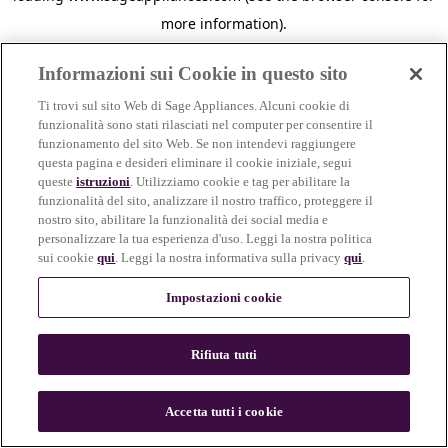
more information)
.
Informazioni sui Cookie in questo sito
Ti trovi sul sito Web di Sage Appliances. Alcuni cookie di
funzionalità sono stati rilasciati nel computer per consentire il
funzionamento del sito Web. Se non intendevi raggiungere
questa pagina e desideri eliminare il cookie iniziale, segui
queste
istruzioni
. Utilizziamo cookie e tag per abilitare la
funzionalità del sito, analizzare il nostro traffico, proteggere il
nostro sito, abilitare la funzionalità dei social media e
personalizzare la tua esperienza d'uso. Leggi la nostra politica
sui cookie
qui
. Leggi la nostra informativa sulla privacy
qui
.
Impostazioni cookie
Rifiuta tutti
c
o
u
Accetta tutti i cookie
n