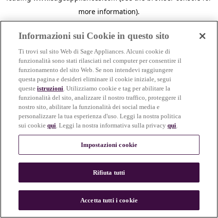
more information)
.
Informazioni sui Cookie in questo sito
Ti trovi sul sito Web di Sage Appliances. Alcuni cookie di
funzionalità sono stati rilasciati nel computer per consentire il
funzionamento del sito Web. Se non intendevi raggiungere
questa pagina e desideri eliminare il cookie iniziale, segui
queste
istruzioni
. Utilizziamo cookie e tag per abilitare la
funzionalità del sito, analizzare il nostro traffico, proteggere il
nostro sito, abilitare la funzionalità dei social media e
personalizzare la tua esperienza d'uso. Leggi la nostra politica
sui cookie
qui
. Leggi la nostra informativa sulla privacy
qui
.
Impostazioni cookie
Rifiuta tutti
c
o
u
Accetta tutti i cookie
n