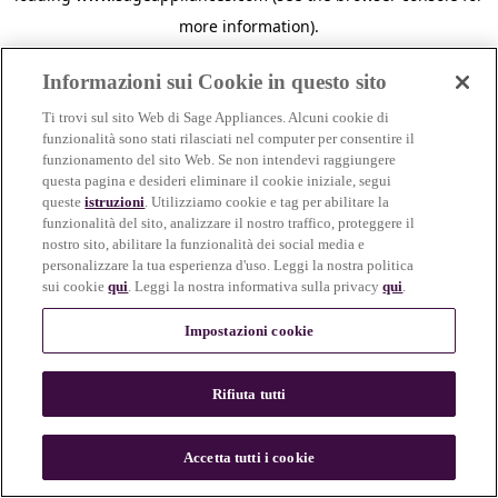
more information)
.
Informazioni sui Cookie in questo sito
Ti trovi sul sito Web di Sage Appliances. Alcuni cookie di
funzionalità sono stati rilasciati nel computer per consentire il
funzionamento del sito Web. Se non intendevi raggiungere
questa pagina e desideri eliminare il cookie iniziale, segui
queste
istruzioni
. Utilizziamo cookie e tag per abilitare la
funzionalità del sito, analizzare il nostro traffico, proteggere il
nostro sito, abilitare la funzionalità dei social media e
personalizzare la tua esperienza d'uso. Leggi la nostra politica
sui cookie
qui
. Leggi la nostra informativa sulla privacy
qui
.
Impostazioni cookie
Rifiuta tutti
c
o
u
Accetta tutti i cookie
n