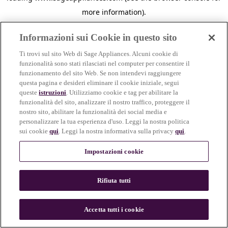
more information)
.
Informazioni sui Cookie in questo sito
Ti trovi sul sito Web di Sage Appliances. Alcuni cookie di
funzionalità sono stati rilasciati nel computer per consentire il
funzionamento del sito Web. Se non intendevi raggiungere
questa pagina e desideri eliminare il cookie iniziale, segui
queste
istruzioni
. Utilizziamo cookie e tag per abilitare la
funzionalità del sito, analizzare il nostro traffico, proteggere il
nostro sito, abilitare la funzionalità dei social media e
personalizzare la tua esperienza d'uso. Leggi la nostra politica
sui cookie
qui
. Leggi la nostra informativa sulla privacy
qui
.
Impostazioni cookie
Rifiuta tutti
c
o
u
Accetta tutti i cookie
n