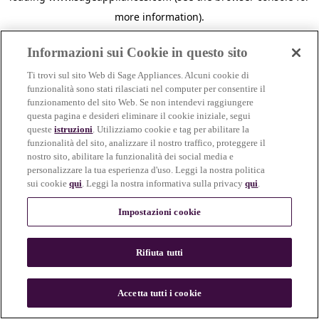
more information)
.
Informazioni sui Cookie in questo sito
Ti trovi sul sito Web di Sage Appliances. Alcuni cookie di
funzionalità sono stati rilasciati nel computer per consentire il
funzionamento del sito Web. Se non intendevi raggiungere
questa pagina e desideri eliminare il cookie iniziale, segui
queste
istruzioni
. Utilizziamo cookie e tag per abilitare la
funzionalità del sito, analizzare il nostro traffico, proteggere il
nostro sito, abilitare la funzionalità dei social media e
personalizzare la tua esperienza d'uso. Leggi la nostra politica
sui cookie
qui
. Leggi la nostra informativa sulla privacy
qui
.
Impostazioni cookie
Rifiuta tutti
c
o
u
Accetta tutti i cookie
n