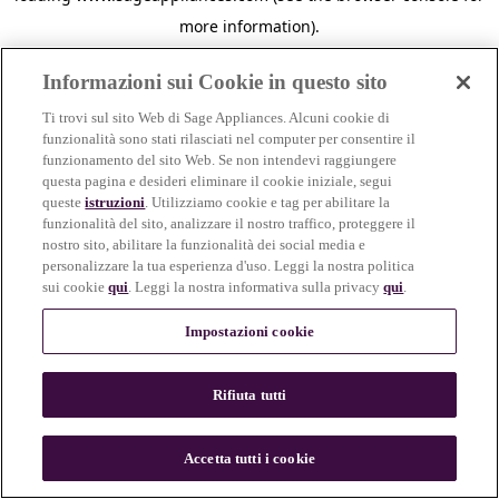
more information)
.
Informazioni sui Cookie in questo sito
Ti trovi sul sito Web di Sage Appliances. Alcuni cookie di
funzionalità sono stati rilasciati nel computer per consentire il
funzionamento del sito Web. Se non intendevi raggiungere
questa pagina e desideri eliminare il cookie iniziale, segui
queste
istruzioni
. Utilizziamo cookie e tag per abilitare la
funzionalità del sito, analizzare il nostro traffico, proteggere il
nostro sito, abilitare la funzionalità dei social media e
personalizzare la tua esperienza d'uso. Leggi la nostra politica
sui cookie
qui
. Leggi la nostra informativa sulla privacy
qui
.
Impostazioni cookie
Rifiuta tutti
c
o
u
Accetta tutti i cookie
n