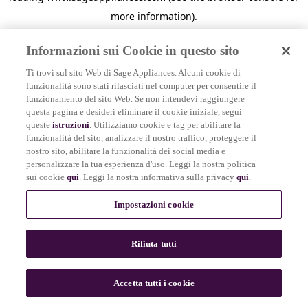
more information)
.
Informazioni sui Cookie in questo sito
Ti trovi sul sito Web di Sage Appliances. Alcuni cookie di
funzionalità sono stati rilasciati nel computer per consentire il
funzionamento del sito Web. Se non intendevi raggiungere
questa pagina e desideri eliminare il cookie iniziale, segui
queste
istruzioni
. Utilizziamo cookie e tag per abilitare la
funzionalità del sito, analizzare il nostro traffico, proteggere il
nostro sito, abilitare la funzionalità dei social media e
personalizzare la tua esperienza d'uso. Leggi la nostra politica
sui cookie
qui
. Leggi la nostra informativa sulla privacy
qui
.
Impostazioni cookie
Rifiuta tutti
c
o
u
Accetta tutti i cookie
n