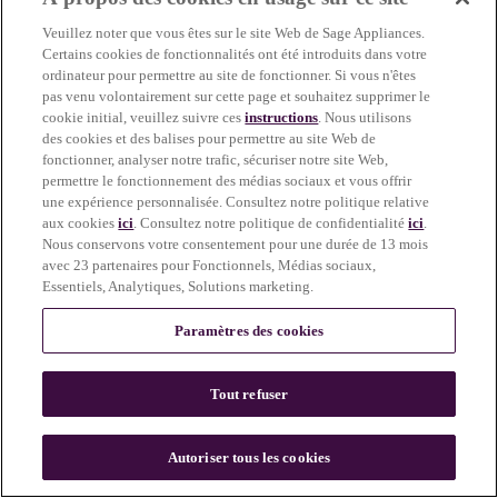
more information)
.
Veuillez noter que vous êtes sur le site Web de Sage Appliances.
Certains cookies de fonctionnalités ont été introduits dans votre
ordinateur pour permettre au site de fonctionner. Si vous n'êtes
pas venu volontairement sur cette page et souhaitez supprimer le
cookie initial, veuillez suivre ces
instructions
. Nous utilisons
des cookies et des balises pour permettre au site Web de
fonctionner, analyser notre trafic, sécuriser notre site Web,
permettre le fonctionnement des médias sociaux et vous offrir
une expérience personnalisée. Consultez notre politique relative
aux cookies
ici
. Consultez notre politique de confidentialité
ici
.
Nous conservons votre consentement pour une durée de 13 mois
avec 23 partenaires pour Fonctionnels, Médias sociaux,
Essentiels, Analytiques, Solutions marketing.
Paramètres des cookies
Tout refuser
c
o
u
Autoriser tous les cookies
n