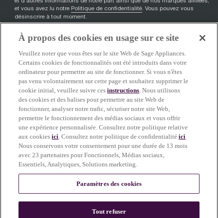
et d'autres informations de notre part ainsi que de nos marques affiliées,
et vous avez lu notre
Politique de confidentialité
. Vous pouvez vous
désinscrire à tout moment.
À propos des cookies en usage sur ce site
S'inscrire
Veuillez noter que vous êtes sur le site Web de Sage Appliances.
Certains cookies de fonctionnalités ont été introduits dans votre
ordinateur pour permettre au site de fonctionner. Si vous n'êtes
pas venu volontairement sur cette page et souhaitez supprimer le
facebook
(
opens in new tab
youtube
(
opens in new tab
instagram
(
opens in new tab
)
)
)
cookie initial, veuillez suivre ces
instructions
. Nous utilisons
des cookies et des balises pour permettre au site Web de
fonctionner, analyser notre trafic, sécuriser notre site Web,
permettre le fonctionnement des médias sociaux et vous offrir
Soutien
une expérience personnalisée. Consultez notre politique relative
aux cookies
ici
. Consultez notre politique de confidentialité
ici
.
Nous conservons votre consentement pour une durée de 13 mois
avec 23 partenaires pour Fonctionnels, Médias sociaux,
Essentiels, Analytiques, Solutions marketing.
À propos de Sage
Paramètres des cookies
Certains contenus de ce site ont été créés ou améliorés à l’aide de l’IA. Les
Tout refuser
images de nos produits, de nos plats et de notre café reflètent des