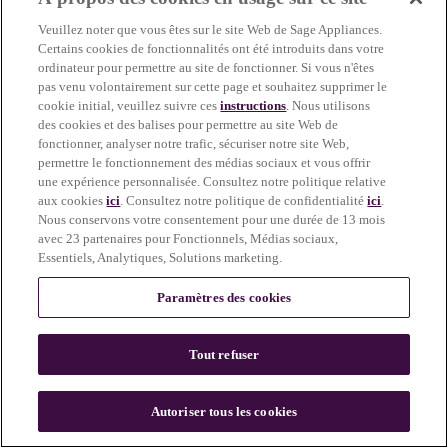
more information)
.
Veuillez noter que vous êtes sur le site Web de Sage Appliances.
Certains cookies de fonctionnalités ont été introduits dans votre
ordinateur pour permettre au site de fonctionner. Si vous n'êtes
pas venu volontairement sur cette page et souhaitez supprimer le
cookie initial, veuillez suivre ces
instructions
. Nous utilisons
des cookies et des balises pour permettre au site Web de
fonctionner, analyser notre trafic, sécuriser notre site Web,
permettre le fonctionnement des médias sociaux et vous offrir
une expérience personnalisée. Consultez notre politique relative
aux cookies
ici
. Consultez notre politique de confidentialité
ici
.
Nous conservons votre consentement pour une durée de 13 mois
avec 23 partenaires pour Fonctionnels, Médias sociaux,
Essentiels, Analytiques, Solutions marketing.
Paramètres des cookies
Tout refuser
c
o
u
Autoriser tous les cookies
n