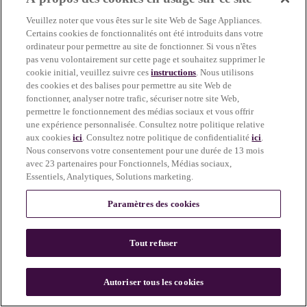
more information)
.
Veuillez noter que vous êtes sur le site Web de Sage Appliances.
Certains cookies de fonctionnalités ont été introduits dans votre
ordinateur pour permettre au site de fonctionner. Si vous n'êtes
pas venu volontairement sur cette page et souhaitez supprimer le
cookie initial, veuillez suivre ces
instructions
. Nous utilisons
des cookies et des balises pour permettre au site Web de
fonctionner, analyser notre trafic, sécuriser notre site Web,
permettre le fonctionnement des médias sociaux et vous offrir
une expérience personnalisée. Consultez notre politique relative
aux cookies
ici
. Consultez notre politique de confidentialité
ici
.
Nous conservons votre consentement pour une durée de 13 mois
avec 23 partenaires pour Fonctionnels, Médias sociaux,
Essentiels, Analytiques, Solutions marketing.
Paramètres des cookies
Tout refuser
c
o
u
Autoriser tous les cookies
n