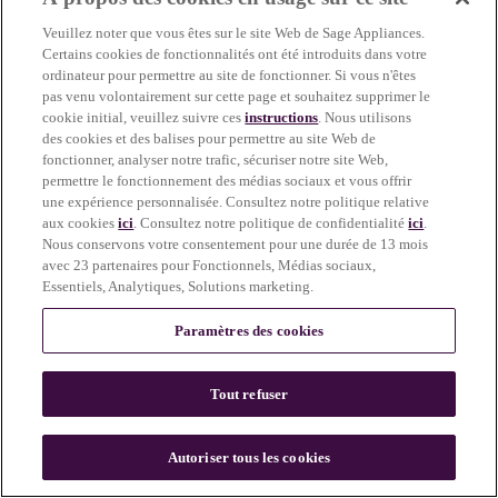
more information)
.
Veuillez noter que vous êtes sur le site Web de Sage Appliances.
Certains cookies de fonctionnalités ont été introduits dans votre
ordinateur pour permettre au site de fonctionner. Si vous n'êtes
pas venu volontairement sur cette page et souhaitez supprimer le
cookie initial, veuillez suivre ces
instructions
. Nous utilisons
des cookies et des balises pour permettre au site Web de
fonctionner, analyser notre trafic, sécuriser notre site Web,
permettre le fonctionnement des médias sociaux et vous offrir
une expérience personnalisée. Consultez notre politique relative
aux cookies
ici
. Consultez notre politique de confidentialité
ici
.
Nous conservons votre consentement pour une durée de 13 mois
avec 23 partenaires pour Fonctionnels, Médias sociaux,
Essentiels, Analytiques, Solutions marketing.
Paramètres des cookies
Tout refuser
c
o
u
Autoriser tous les cookies
n