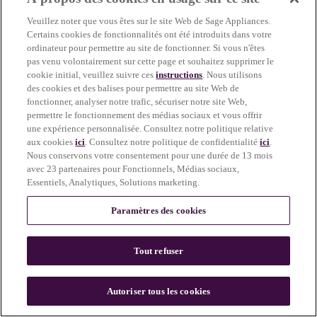
more information)
.
Veuillez noter que vous êtes sur le site Web de Sage Appliances.
Certains cookies de fonctionnalités ont été introduits dans votre
ordinateur pour permettre au site de fonctionner. Si vous n'êtes
pas venu volontairement sur cette page et souhaitez supprimer le
cookie initial, veuillez suivre ces
instructions
. Nous utilisons
des cookies et des balises pour permettre au site Web de
fonctionner, analyser notre trafic, sécuriser notre site Web,
permettre le fonctionnement des médias sociaux et vous offrir
une expérience personnalisée. Consultez notre politique relative
aux cookies
ici
. Consultez notre politique de confidentialité
ici
.
Nous conservons votre consentement pour une durée de 13 mois
avec 23 partenaires pour Fonctionnels, Médias sociaux,
Essentiels, Analytiques, Solutions marketing.
Paramètres des cookies
Tout refuser
c
o
u
Autoriser tous les cookies
n