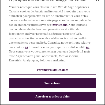
more information)
.
Veuillez noter que vous êtes sur le site Web de Sage Appliances.
Certains cookies de fonctionnalités ont été introduits dans votre
ordinateur pour permettre au site de fonctionner. Si vous n'êtes
pas venu volontairement sur cette page et souhaitez supprimer le
cookie initial, veuillez suivre ces
instructions
. Nous utilisons
des cookies et des balises pour permettre au site Web de
fonctionner, analyser notre trafic, sécuriser notre site Web,
permettre le fonctionnement des médias sociaux et vous offrir
une expérience personnalisée. Consultez notre politique relative
aux cookies
ici
. Consultez notre politique de confidentialité
ici
.
Nous conservons votre consentement pour une durée de 13 mois
avec 23 partenaires pour Fonctionnels, Médias sociaux,
Essentiels, Analytiques, Solutions marketing.
Paramètres des cookies
Tout refuser
c
o
u
Autoriser tous les cookies
n