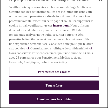
more information)
.
Veuillez noter que vous êtes sur le site Web de Sage Appliances.
Certains cookies de fonctionnalités ont été introduits dans votre
ordinateur pour permettre au site de fonctionner. Si vous n'êtes
pas venu volontairement sur cette page et souhaitez supprimer le
cookie initial, veuillez suivre ces
instructions
. Nous utilisons
des cookies et des balises pour permettre au site Web de
fonctionner, analyser notre trafic, sécuriser notre site Web,
permettre le fonctionnement des médias sociaux et vous offrir
une expérience personnalisée. Consultez notre politique relative
aux cookies
ici
. Consultez notre politique de confidentialité
ici
.
Nous conservons votre consentement pour une durée de 13 mois
avec 23 partenaires pour Fonctionnels, Médias sociaux,
Essentiels, Analytiques, Solutions marketing.
Paramètres des cookies
Tout refuser
c
o
u
Autoriser tous les cookies
n