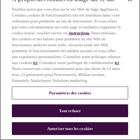
more information)
.
Veuillez noter que vous êtes sur le site Web de Sage Appliances.
Certains cookies de fonctionnalités ont été introduits dans votre
ordinateur pour permettre au site de fonctionner. Si vous n'êtes
pas venu volontairement sur cette page et souhaitez supprimer le
cookie initial, veuillez suivre ces
instructions
. Nous utilisons
des cookies et des balises pour permettre au site Web de
fonctionner, analyser notre trafic, sécuriser notre site Web,
permettre le fonctionnement des médias sociaux et vous offrir
une expérience personnalisée. Consultez notre politique relative
aux cookies
ici
. Consultez notre politique de confidentialité
ici
.
Nous conservons votre consentement pour une durée de 13 mois
avec 23 partenaires pour Fonctionnels, Médias sociaux,
Essentiels, Analytiques, Solutions marketing.
Paramètres des cookies
Tout refuser
c
o
u
Autoriser tous les cookies
n