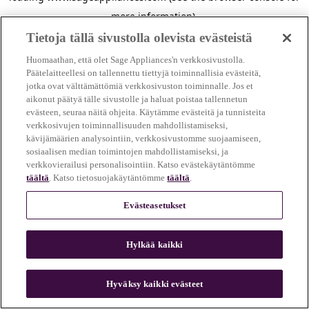
more information)
.
Tietoja tällä sivustolla olevista evästeistä
Huomaathan, että olet Sage Appliances'n verkkosivustolla.
Päätelaitteellesi on tallennettu tiettyjä toiminnallisia evästeitä,
jotka ovat välttämättömiä verkkosivuston toiminnalle. Jos et
aikonut päätyä tälle sivustolle ja haluat poistaa tallennetun
evästeen, seuraa näitä ohjeita. Käytämme evästeitä ja tunnisteita
verkkosivujen toiminnallisuuden mahdollistamiseksi,
kävijämäärien analysointiin, verkkosivustomme suojaamiseen,
sosiaalisen median toimintojen mahdollistamiseksi, ja
verkkovierailusi personalisointiin. Katso evästekäytäntömme
täältä
. Katso tietosuojakäytäntömme
täältä
.
Evästeasetukset
Hylkää kaikki
c
o
u
Hyväksy kaikki evästeet
n