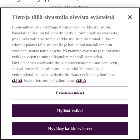
more information)
.
Tietoja tällä sivustolla olevista evästeistä
Huomaathan, että olet Sage Appliances'n verkkosivustolla.
Päätelaitteellesi on tallennettu tiettyjä toiminnallisia evästeitä,
jotka ovat välttämättömiä verkkosivuston toiminnalle. Jos et
aikonut päätyä tälle sivustolle ja haluat poistaa tallennetun
evästeen, seuraa näitä ohjeita. Käytämme evästeitä ja tunnisteita
verkkosivujen toiminnallisuuden mahdollistamiseksi,
kävijämäärien analysointiin, verkkosivustomme suojaamiseen,
sosiaalisen median toimintojen mahdollistamiseksi, ja
verkkovierailusi personalisointiin. Katso evästekäytäntömme
täältä
. Katso tietosuojakäytäntömme
täältä
.
Evästeasetukset
Hylkää kaikki
c
o
u
Hyväksy kaikki evästeet
n