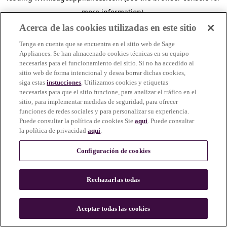
more information)
.
Acerca de las cookies utilizadas en este sitio
Tenga en cuenta que se encuentra en el sitio web de Sage
Appliances. Se han almacenado cookies técnicas en su equipo
necesarias para el funcionamiento del sitio. Si no ha accedido al
sitio web de forma intencional y desea borrar dichas cookies,
siga estas
instucciones
. Utilizamos cookies y etiquetas
necesarias para que el sitio funcione, para analizar el tráfico en el
sitio, para implementar medidas de seguridad, para ofrecer
funciones de redes sociales y para personalizar su experiencia.
Puede consultar la política de cookies Sie
aqui
. Puede consultar
la política de privacidad
aqui
.
Configuración de cookies
Rechazarlas todas
c
o
u
Aceptar todas las cookies
n