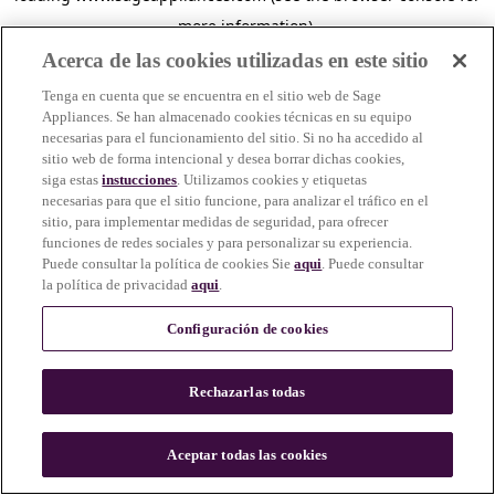
more information)
.
Acerca de las cookies utilizadas en este sitio
Tenga en cuenta que se encuentra en el sitio web de Sage
Appliances. Se han almacenado cookies técnicas en su equipo
necesarias para el funcionamiento del sitio. Si no ha accedido al
sitio web de forma intencional y desea borrar dichas cookies,
siga estas
instucciones
. Utilizamos cookies y etiquetas
necesarias para que el sitio funcione, para analizar el tráfico en el
sitio, para implementar medidas de seguridad, para ofrecer
funciones de redes sociales y para personalizar su experiencia.
Puede consultar la política de cookies Sie
aqui
. Puede consultar
la política de privacidad
aqui
.
Configuración de cookies
Rechazarlas todas
c
o
u
Aceptar todas las cookies
n