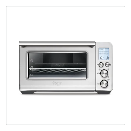
the Smart Oven™ Air Fryer