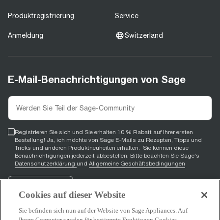
Produktregistrierung
Service
Anmeldung
Switzerland
E-Mail-Benachrichtigungen von Sage
Registrieren Sie sich und Sie erhalten 10 % Rabatt auf Ihrer ersten
Bestellung! Ja, ich möchte von Sage E-Mails zu Rezepten, Tipps und
Tricks und anderen Produktneuheiten erhalten. Sie können diese
Benachrichtigungen jederzeit abbestellen. Bitte beachten Sie Sage's
Datenschutzerklärung
und
Allgemeine Geschäftsbedingungen
Registrieren
Cookies auf dieser Website
Sie befinden sich nun auf der Website von Sage Appliances. Auf
Ihrem Computer wurden für bestimmte Funktionen Cookies