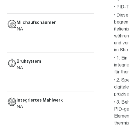
PID-T
Diese 
begrenz
Milchaufschäumen
italien
NA
während
und ver
im Shot
1. Ein
Brühsystem
integri
NA
für ther
2. Spe
digital
präzise
Integriertes Mahlwerk
3. Beh
NA
PID-ges
Element
thermis