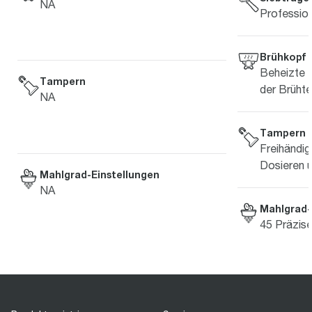
NA
Professio
Brühkopf
Beheizte 
Tampern
der Brüht
NA
Tampern
Freihändi
Dosieren 
Mahlgrad-Einstellungen
NA
Mahlgrad-
45 Präzise