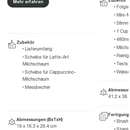
Zubehör
Mehr erfahren
Folgen
Mini-M
58mm E
1 Cup 
480mm
Zubehör
Milcha
Lieferumfang:
Reinig
Scheibe für Latte-Art
Testst
Milchschaum
Wasserf
Scheibe für Cappuccino-
Milchschaum
Messbecher
Abmessun
41.2 x 38.
Fertigung
Abmessungen (BxTxH)
Brushe
19 x 16.3 x 26.4 cm
Stainl