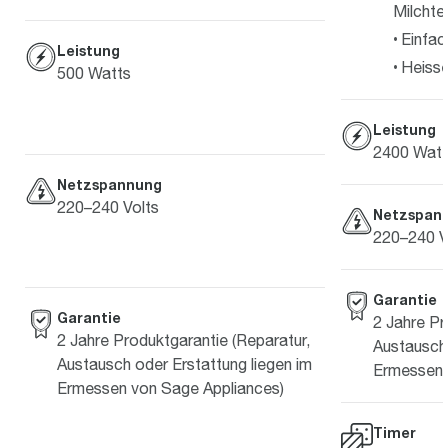
Milchte
Einfac
Leistung
Heiss
500 Watts
Leistung
2400 Watt
Netzspannung
220–240 Volts
Netzspan
220–240 V
Garantie
Garantie
2 Jahre Pr
2 Jahre Produktgarantie (Reparatur,
Austausch 
Austausch oder Erstattung liegen im
Ermessen 
Ermessen von Sage Appliances)
Timer