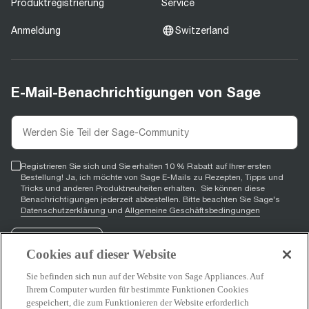
Produktregistrierung
Service
Anmeldung
Switzerland
E-Mail-Benachrichtigungen von Sage
Registrieren Sie sich und Sie erhalten 10 % Rabatt auf Ihrer ersten
Bestellung! Ja, ich möchte von Sage E-Mails zu Rezepten, Tipps und
Tricks und anderen Produktneuheiten erhalten. Sie können diese
Benachrichtigungen jederzeit abbestellen. Bitte beachten Sie Sage's
Datenschutzerklärung
und
Allgemeine Geschäftsbedingungen
Registrieren
Cookies auf dieser Website
Sie befinden sich nun auf der Website von Sage Appliances. Auf
Ihrem Computer wurden für bestimmte Funktionen Cookies
gespeichert, die zum Funktionieren der Website erforderlich
Facebook
(
opens in new tab
YouTube
(
opens in new tab
Instagram
(
opens in new tab
)
)
)