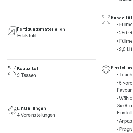
Kapazität
Füllme
Fertigungsmaterialien
280 G
Edelstahl
Füllm
2,5 Lit
Einstellu
Kapazität
Touch
3 Tassen
5 vorp
Favouri
Wählen
Sie 8 in
Einstellungen
Einstel
4 Voreinstellungen
Anpas
Progr