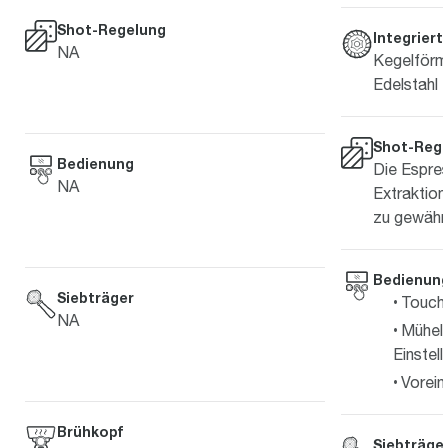
Shot-Regelung
Integrier
NA
Kegelförm
Edelstahl
Shot-Reg
Bedienung
Die Espre
NA
Extraktion
zu gewährl
Bedienun
Siebträger
Touch
NA
Mühel
Einstel
Vorein
Brühkopf
Siebträge