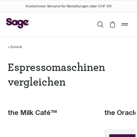
Kostenloser Versand für Bestellungen über CHF 30!
Suchen
Cart is 
mob
<
Zurück
Espressomaschinen th
Espressomaschinen
vergleichen
the Milk Café™
the Orac