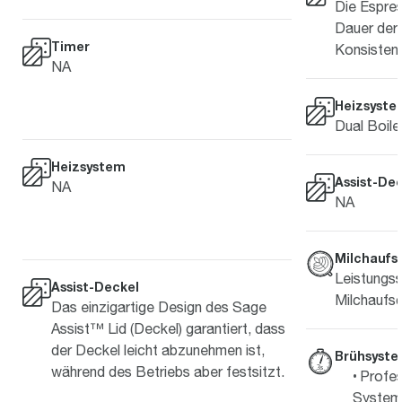
Die Espre
Dauer der 
Timer
Konsisten
NA
Heizsyste
Dual Boile
Heizsystem
Assist-De
NA
NA
Milchauf
Leistungss
Assist-Deckel
Milchaufs
Das einzigartige Design des Sage
Assist™ Lid (Deckel) garantiert, dass
der Deckel leicht abzunehmen ist,
Brühsyst
während des Betriebs aber festsitzt.
Profes
System