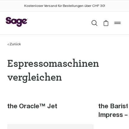
Kostenloser Versand für Bestellungen über CHF 30!
Suchen
Cart is 
mob
<
Zurück
Espressomaschinen th
Espressomaschinen
vergleichen
the Oracle™ Jet
the Baris
Impress –