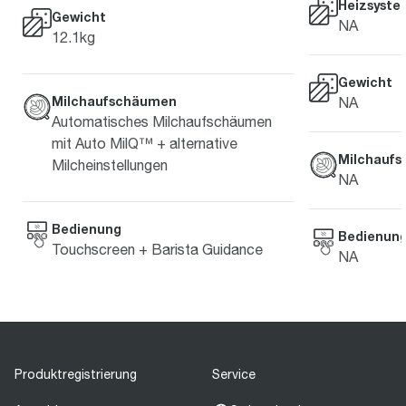
Heizsyste
Gewicht
NA
12.1kg
Gewicht
Milchaufschäumen
NA
Automatisches Milchaufschäumen
mit Auto MilQ™ + alternative
Milchauf
Milcheinstellungen
NA
Bedienung
Bedienun
Touchscreen + Barista Guidance
NA
Produktregistrierung
Service