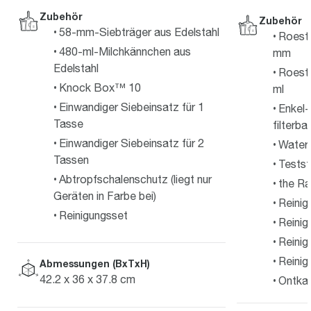
Zubehör
Zubehör
58-mm-Siebträger aus Edelstahl
Roestv
480-ml-Milchkännchen aus
mm
Edelstahl
Roestv
Knock Box™ 10
ml
Einwandiger Siebeinsatz für 1
Enkel-
Tasse
filterba
Einwandiger Siebeinsatz für 2
Waterf
Tassen
Testst
Abtropfschalenschutz (liegt nur
the R
Geräten in Farbe bei)
Reinig
Reinigungsset
Reinig
Reinig
Reinig
Abmessungen (BxTxH)
42.2 x 36 x 37.8 cm
Ontka