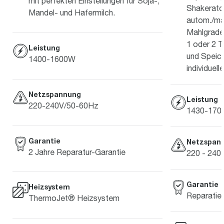
mit perfekten Einstellungen für Soja-,
Shakerato 
Mandel- und Hafermilch.
autom./ma
Mahlgradei
1 oder 2 T
Leistung
und Speich
1400-1600W
individuel
Netzspannung
Leistung
220-240V/50-60Hz
1430-170
Garantie
Netzspan
2 Jahre Reparatur-Garantie
220 - 240
Garantie
Heizsystem
Reparatieg
ThermoJet® Heizsystem