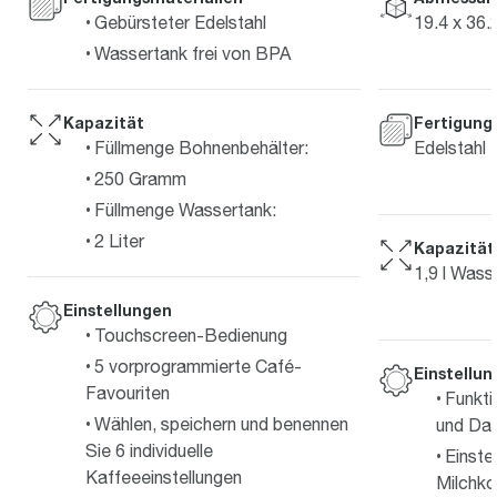
19.4 x 36.
Gebürsteter Edelstahl
Wassertank frei von BPA
Kapazität
Fertigung
Füllmenge Bohnenbehälter:
Edelstahl
250 Gramm
Füllmenge Wassertank:
2 Liter
Kapazität
1,9 l Wass
Einstellungen
Touchscreen-Bedienung
5 vorprogrammierte Café-
Einstellu
Favouriten
Funkti
Wählen, speichern und benennen
und Da
Sie 6 individuelle
Einste
Kaffeeeinstellungen
Milchko