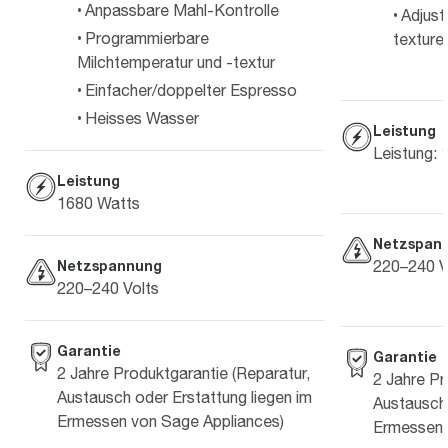
Anpassbare Mahl-Kontrolle
Adjust
Programmierbare
texture 
Milchtemperatur und -textur
Einfacher/doppelter Espresso
Heisses Wasser
Leistung
Leistung:
Leistung
1680 Watts
Netzspan
220–240 V
Netzspannung
220–240 Volts
Garantie
Garantie
2 Jahre Produktgarantie (Reparatur,
2 Jahre Pr
Austausch oder Erstattung liegen im
Austausch 
Ermessen von Sage Appliances)
Ermessen 