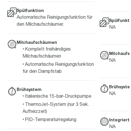
Spülfunktion
Automatische Reinigungsfunktion für
Spülfunkt
den Milchaufschäumer.
NA
Milchaufschäumen
Komplett freihändiges
Milchauf
Milchaufschäumen
NA
Automatische Reinigungsfunktion
für den Dampfstab
Brühsyst
Brühsystem
NA
Italienische 15-bar-Druckpumpe
ThermoJet-System (nur 3 Sek.
Aufheizzeit)
PID-Temperaturregelung
Integrier
NA