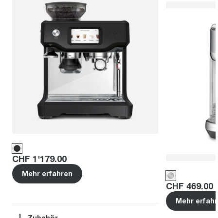
Price
:
CHF 1'179.00
Mehr erfahren
Price
:
CHF 469.00
Mehr erfah
Zubehör