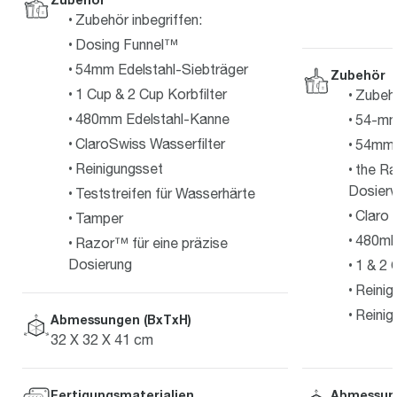
Zubehör inbegriffen:
Dosing Funnel™
54mm Edelstahl-Siebträger
Zubehör
1 Cup & 2 Cup Korbfilter
Zubehö
480mm Edelstahl-Kanne
54-mm
ClaroSwiss Wasserfilter
54mm 
Reinigungsset
the R
Dosier
Teststreifen für Wasserhärte
Claro 
Tamper
480ml 
Razor™ für eine präzise
Dosierung
1 & 2 
Reini
Reinig
Abmessungen (BxTxH)
32 X 32 X 41 cm
Abmessun
Fertigungsmaterialien