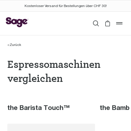
Kostenloser Versand für Bestellungen über CHF 30!
Suchen
Cart is 
mob
<
Zurück
Espressomaschinen th
Espressomaschinen
vergleichen
the Barista Touch™
the Bamb