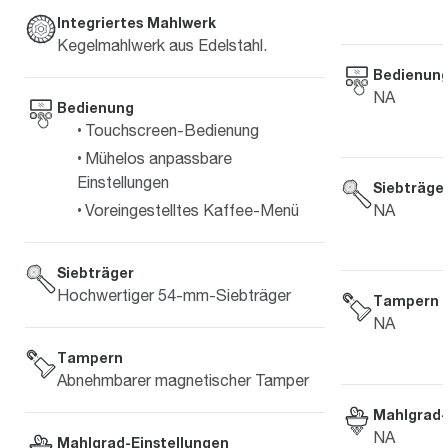
Integriertes Mahlwerk
Kegelmahlwerk aus Edelstahl.
Bedienun
NA
Bedienung
Touchscreen-Bedienung
Mühelos anpassbare
Einstellungen
Siebträge
Voreingestelltes Kaffee-Menü
NA
Siebträger
Hochwertiger 54-mm-Siebträger
Tampern
NA
Tampern
Abnehmbarer magnetischer Tamper
Mahlgrad-
NA
Mahlgrad-Einstellungen