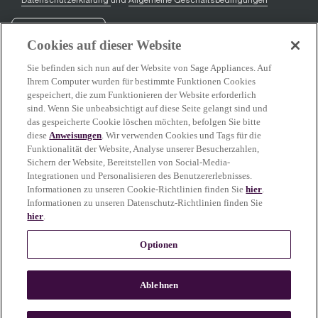
Datenschutzerklärung
und
Allgemeine Geschäftsbedingungen
Registrieren
Cookies auf dieser Website
Sie befinden sich nun auf der Website von Sage Appliances. Auf
Ihrem Computer wurden für bestimmte Funktionen Cookies
gespeichert, die zum Funktionieren der Website erforderlich
Facebook
(
opens in new tab
YouTube
(
opens in new tab
Instagram
(
opens in new tab
)
)
)
sind. Wenn Sie unbeabsichtigt auf diese Seite gelangt sind und
das gespeicherte Cookie löschen möchten, befolgen Sie bitte
diese
Anweisungen
. Wir verwenden Cookies und Tags für die
Funktionalität der Website, Analyse unserer Besucherzahlen,
Über Sage
Sichern der Website, Bereitstellen von Social-Media-
Integrationen und Personalisieren des Benutzererlebnisses.
Informationen zu unseren Cookie-Richtlinien finden Sie
hier
.
Informationen zu unseren Datenschutz-Richtlinien finden Sie
hier
.
Sage Service
Optionen
Einige Inhalte auf dieser Seite wurden mit Unterstützung von KI erstellt oder
Ablehnen
verfeinert. Unsere Produkt-, Lebensmittel- und Kaffee-Abbildungen zeigen
echte Ergebnisse.
Mehr erfahren