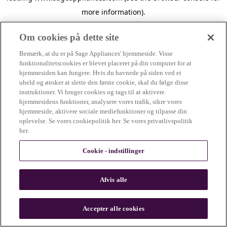
more information)
.
Om cookies på dette site
Bemærk, at du er på Sage Appliances' hjemmeside. Visse
funktionalitetscookies er blevet placeret på din computer for at
hjemmesiden kan fungere. Hvis du havnede på siden ved et
uheld og ønsker at slette den første cookie, skal du følge disse
instruktioner. Vi bruger cookies og tags til at aktivere
hjemmesidens funktioner, analysere vores trafik, sikre vores
hjemmeside, aktivere sociale mediefunktioner og tilpasse din
oplevelse. Se vores cookiepolitik her. Se vores privatlivspolitik
her.
Cookie - indstillinger
Afvis alle
c
o
u
Accepter alle cookies
n