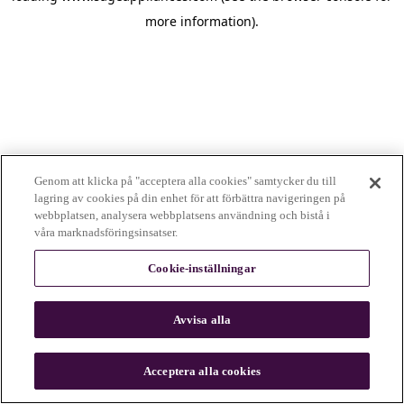
more information)
.
Genom att klicka på "acceptera alla cookies" samtycker du till
lagring av cookies på din enhet för att förbättra navigeringen på
webbplatsen, analysera webbplatsens användning och bistå i
våra marknadsföringsinsatser.
Cookie-inställningar
Avvisa alla
c
o
u
Acceptera alla cookies
n