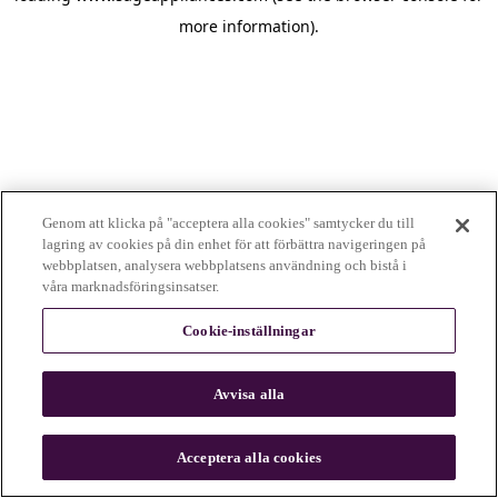
more information)
.
Genom att klicka på "acceptera alla cookies" samtycker du till
lagring av cookies på din enhet för att förbättra navigeringen på
webbplatsen, analysera webbplatsens användning och bistå i
våra marknadsföringsinsatser.
Cookie-inställningar
Avvisa alla
c
o
u
Acceptera alla cookies
n