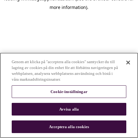
more information)
.
Genom att klicka på "acceptera alla cookies" samtycker du till
lagring av cookies på din enhet för att förbättra navigeringen på
webbplatsen, analysera webbplatsens användning och bistå i
våra marknadsföringsinsatser.
Cookie-inställningar
Avvisa alla
c
o
u
Acceptera alla cookies
n