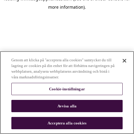
more information)
.
Genom att klicka på "acceptera alla cookies" samtycker du till
lagring av cookies på din enhet för att förbättra navigeringen på
webbplatsen, analysera webbplatsens användning och bistå i
våra marknadsföringsinsatser.
Cookie-inställningar
Avvisa alla
c
o
u
Acceptera alla cookies
n